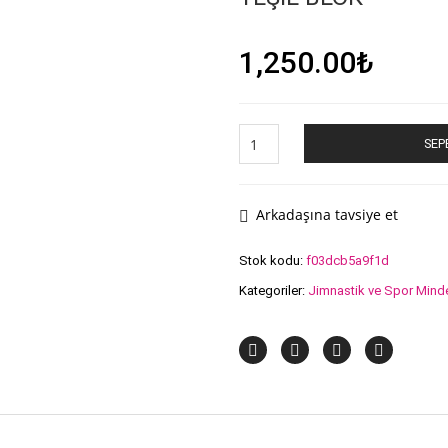
1,250.00
₺
YEŞİL
SEP
BLOK
adet
Arkadaşına tavsiye et
Stok kodu:
f03dcb5a9f1d
Kategoriler:
Jimnastik ve Spor Minde