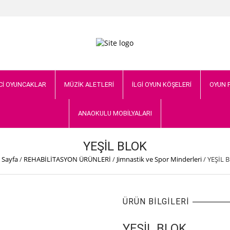
Cİ OYUNCAKLAR
MÜZİK ALETLERİ
İLGİ OYUN KÖŞELERİ
OYUN 
ANAOKULU MOBİLYALARI
YEŞİL BLOK
 Sayfa
/
REHABİLİTASYON ÜRÜNLERİ
/
Jimnastik ve Spor Minderleri
/
YEŞİL 
ÜRÜN BILGILERI
YEŞİL BLOK