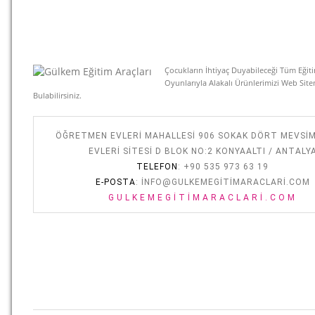
Çocukların İhtiyaç Duyabileceği Tüm Eğiti
Oyunlarıyla Alakalı Ürünlerimizi Web Sit
Bulabilirsiniz.
ÖĞRETMEN EVLERI MAHALLESI 906 SOKAK DÖRT MEVSI
EVLERI SITESI D BLOK NO:2 KONYAALTI / ANTALY
TELEFON
: +90 535 973 63 19
E-POSTA
:
INFO@GULKEMEGITIMARACLARI.COM
GULKEMEGITIMARACLARI.COM