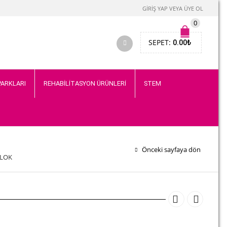
GIRIŞ YAP VEYA ÜYE OL
0
SEPET:
0.00
₺
PARKLARI
REHABİLİTASYON ÜRÜNLERİ
STEM
Önceki sayfaya dön
BLOK