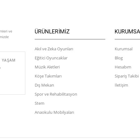
ÜRÜNLERIMIZ
KURUMSA
mleri ve
emizde
Akıl ve Zeka Oyunları
Kurumsal
Eğitici Oyuncaklar
Blog
M YAŞAM
Müzik Aletleri
Hesabım
A
Köşe Takımları
Sipariş Takibi
Dış Mekan
İletişim
Spor ve Rehabilitasyon
Stem
Anaokulu Mobilyaları