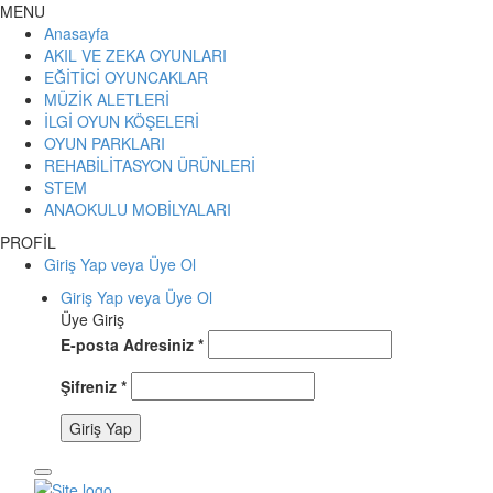
MENU
Anasayfa
AKIL VE ZEKA OYUNLARI
EĞİTİCİ OYUNCAKLAR
MÜZİK ALETLERİ
İLGİ OYUN KÖŞELERİ
OYUN PARKLARI
REHABİLİTASYON ÜRÜNLERİ
STEM
ANAOKULU MOBİLYALARI
PROFİL
Giriş Yap veya Üye Ol
Giriş Yap veya Üye Ol
Üye Giriş
E-posta Adresiniz
*
Şifreniz
*