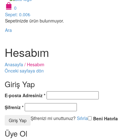
0
Sepet:
0.00
₺
Sepetinizde ürün bulunmuyor.
Ara
Hesabım
Anasayfa
/
Hesabım
Önceki sayfaya dön
Giriş Yap
E-posta Adresiniz
*
Şifreniz
*
Şifrenizi mi unuttunuz?
Sıfırla
Beni Hatırla
Giriş Yap
Üye Ol