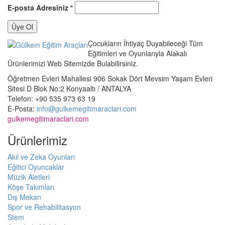
E-posta Adresiniz
*
Üye Ol
Çocukların İhtiyaç Duyabileceği Tüm
Eğitimleri ve Oyunlarıyla Alakalı
Ürünlerimizi Web Sitemizde Bulabilirsiniz.
Öğretmen Evleri Mahallesi 906 Sokak Dört Mevsim Yaşam Evleri
Sitesi D Blok No:2 Konyaaltı / ANTALYA
Telefon
: +90 535 973 63 19
E-Posta
:
info@gulkemegitimaraclari.com
gulkemegitimaraclari.com
Ürünlerimiz
Akıl ve Zeka Oyunları
Eğitici Oyuncaklar
Müzik Aletleri
Köşe Takımları
Dış Mekan
Spor ve Rehabilitasyon
Stem