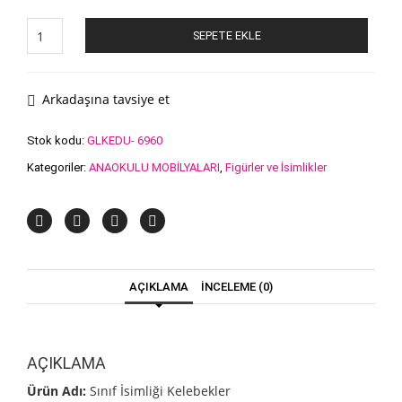
SINIF
SEPETE EKLE
İSİMLİĞİ
KELEBEKLER
adet
Arkadaşına tavsiye et
Stok kodu:
GLKEDU- 6960
Kategoriler:
ANAOKULU MOBİLYALARI
,
Figürler ve İsimlikler
AÇIKLAMA
İNCELEME (0)
AÇIKLAMA
Ürün Adı:
Sınıf İsimliği Kelebekler