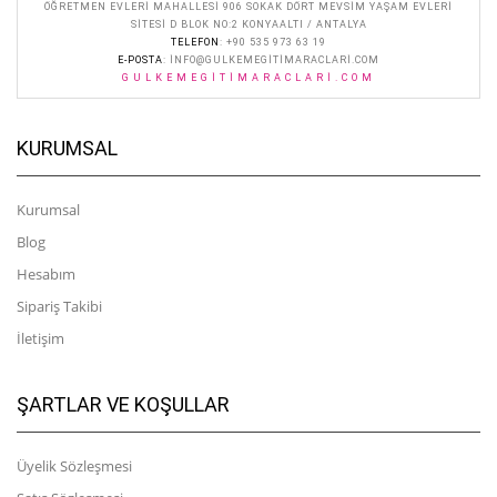
ÖĞRETMEN EVLERI MAHALLESI 906 SOKAK DÖRT MEVSIM YAŞAM EVLERI
SITESI D BLOK NO:2 KONYAALTI / ANTALYA
TELEFON
: +90 535 973 63 19
E-POSTA
:
INFO@GULKEMEGITIMARACLARI.COM
GULKEMEGITIMARACLARI.COM
KURUMSAL
Kurumsal
Blog
Hesabım
Sipariş Takibi
İletişim
ŞARTLAR VE KOŞULLAR
Üyelik Sözleşmesi