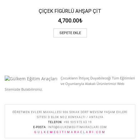
ÇİÇEK FİGÜRLÜ AHŞAP ÇİT
4,700.00
₺
SEPETE EKLE
Çocukların İhtiyaç Duyabileceği Tüm Eğitimleri
ve Oyunlarıyla Alakalı Ürünlerimizi Web
Sitemizde Bulabilirsiniz.
ÖĞRETMEN EVLERI MAHALLESI 906 SOKAK DÖRT MEVSIM YAŞAM EVLERI
SITESI D BLOK NO:2 KONYAALTI / ANTALYA
TELEFON
: +90 535 973 63 19
E-POSTA
:
INFO@GULKEMEGITIMARACLARI.COM
GULKEMEGITIMARACLARI.COM