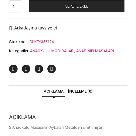
S
SEPETE EKLE
Anaokulu
Masası
Takımı
adet
Arkadaşına tavsiye et
Stok kodu:
GLKEY355124
Kategoriler:
ANAOKULU MOBİLYALARI
,
ANASINIFI MASALARI
AÇIKLAMA
İNCELEME (0)
AÇIKLAMA
S Anaokulu Masasının Aykaları Metalden üretilmiştir.