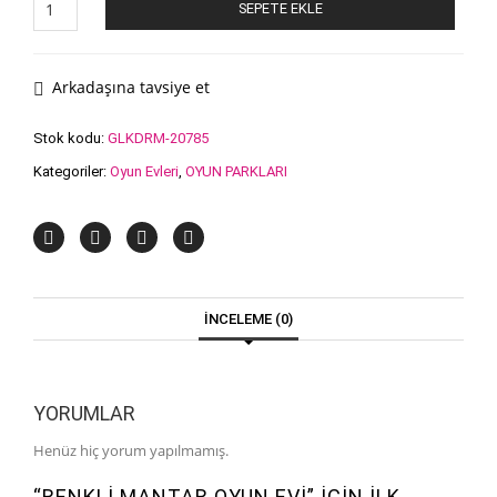
SEPETE EKLE
Mantar
Oyun
Evi
adet
Arkadaşına tavsiye et
Stok kodu:
GLKDRM-20785
Kategoriler:
Oyun Evleri
,
OYUN PARKLARI
İNCELEME (0)
YORUMLAR
Henüz hiç yorum yapılmamış.
“RENKLI MANTAR OYUN EVI” IÇIN ILK