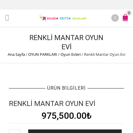
0
RENKLI MANTAR OYUN
EVI
Ana Sayfa
/
OYUN PARKLARI
/
Oyun Evleri
/
Renkli Mantar Oyun Evi
ÜRÜN BILGILERI
RENKLI MANTAR OYUN EVI
975,500.00
₺
Renkli