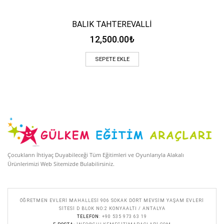
BALIK TAHTEREVALLİ
12,500.00
₺
SEPETE EKLE
Çocukların İhtiyaç Duyabileceği Tüm Eğitimleri ve Oyunlarıyla Alakalı
Ürünlerimizi Web Sitemizde Bulabilirsiniz.
ÖĞRETMEN EVLERI MAHALLESI 906 SOKAK DÖRT MEVSIM YAŞAM EVLERI
SITESI D BLOK NO:2 KONYAALTI / ANTALYA
TELEFON
: +90 535 973 63 19