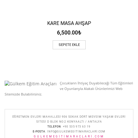
KARE MASA AHŞAP
6,500.00
₺
SEPETE EKLE
Çocukların İhtiyaç Duyabileceği Tüm Eğitimleri
ve Oyunlarıyla Alakalı Ürünlerimizi Web
Sitemizde Bulabilirsiniz.
ÖĞRETMEN EVLERI MAHALLESI 906 SOKAK DÖRT MEVSIM YAŞAM EVLERI
SITESI D BLOK NO:2 KONYAALTI / ANTALYA
TELEFON
: +90 535 973 63 19
E-POSTA
:
INFO@GULKEMEGITIMARACLARI.COM
GULKEMEGITIMARACLARI.COM