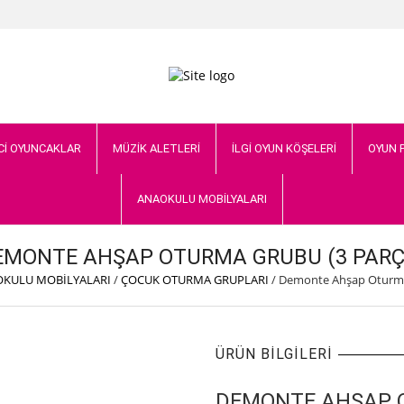
Cİ OYUNCAKLAR
MÜZİK ALETLERİ
İLGİ OYUN KÖŞELERİ
OYUN 
ANAOKULU MOBİLYALARI
EMONTE AHŞAP OTURMA GRUBU (3 PARÇ
KULU MOBİLYALARI
/
ÇOCUK OTURMA GRUPLARI
/
Demonte Ahşap Oturma
ÜRÜN BILGILERI
DEMONTE AHŞAP O