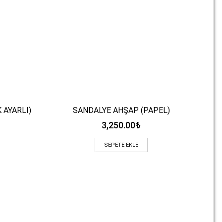
 AYARLI)
SANDALYE AHŞAP (PAPEL)
GRU
Hızlı Bakış
3,250.00
₺
SEPETE EKLE