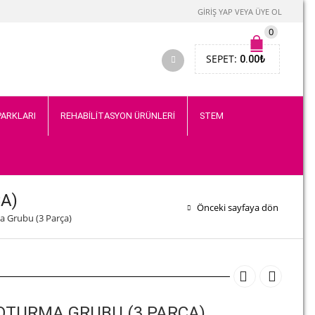
GIRIŞ YAP VEYA ÜYE OL
0
SEPET:
0.00
₺
PARKLARI
REHABİLİTASYON ÜRÜNLERİ
STEM
A)
Önceki sayfaya dön
 Grubu (3 Parça)
TURMA GRUBU (3 PARÇA)