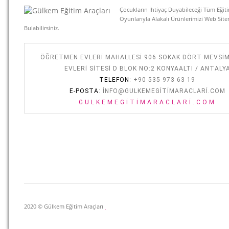
Çocukların İhtiyaç Duyabileceği Tüm Eğiti
Oyunlarıyla Alakalı Ürünlerimizi Web Sit
Bulabilirsiniz.
ÖĞRETMEN EVLERI MAHALLESI 906 SOKAK DÖRT MEVSI
EVLERI SITESI D BLOK NO:2 KONYAALTI / ANTALY
TELEFON
: +90 535 973 63 19
E-POSTA
:
INFO@GULKEMEGITIMARACLARI.COM
GULKEMEGITIMARACLARI.COM
2020 © Gülkem Eğitim Araçları