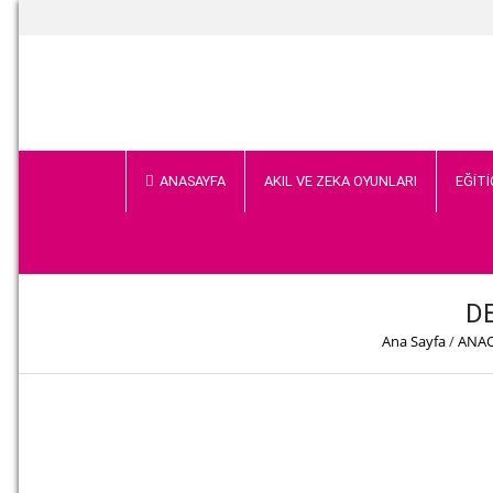
ANASAYFA
AKIL VE ZEKA OYUNLARI
EĞİTİ
D
Ana Sayfa
/
ANAO