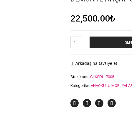
22,500.00
₺
Demonte
SEP
Ahşap
Oturma
Grubu
(3
Arkadaşına tavsiye et
Parça)
adet
Stok kodu:
GLKEDU-7005
Kategoriler:
ANAOKULU MOBİLYALAR