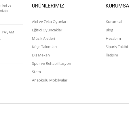
ÜRÜNLERIMIZ
KURUMSA
mleri ve
emizde
Akıl ve Zeka Oyunları
Kurumsal
Eğitici Oyuncaklar
Blog
M YAŞAM
Müzik Aletleri
Hesabım
A
Köşe Takımları
Sipariş Takibi
Dış Mekan
İletişim
Spor ve Rehabilitasyon
Stem
Anaokulu Mobilyaları