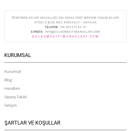
ÖĞRETMEN EVLERI MAHALLESI 906 SOKAK DÖRT MEVSIM YAŞAM EVLERI
SITESI D BLOK NO:2 KONYAALTI / ANTALYA
TELEFON
: +90 535 973 63 19
E-POSTA
:
INFO@GULKEMEGITIMARACLARI.COM
GULKEMEGITIMARACLARI.COM
KURUMSAL
Kurumsal
Blog
Hesabım
Sipariş Takibi
İletişim
ŞARTLAR VE KOŞULLAR