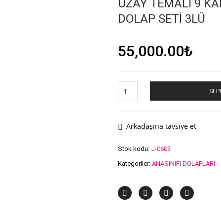
UZAY TEMALI 9 KA
DOLAP SETI 3LÜ
55,000.00
₺
Uzay
SEP
Temalı
9
Kapaklı
8
Arkadaşına tavsiye et
Çekmeceli
Anaokulu
Stok kodu:
J-0603
Kreş
Kategoriler:
ANASINIFI DOLAPLARI
Dolap
Seti
3lü
adet