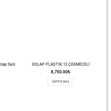
olap Seti
DOLAP PLASTİK 12 ÇEKMECELİ
Ilkb
Hızlı Bakış
8,750.00
₺
SEPETE EKLE