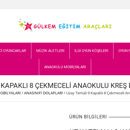
Cİ OYUNCAKLAR
MÜZİK ALETLERİ
İLGİ OYUN KÖŞELERİ
OYUN 
ANAOKULU MOBİLYALARI
 KAPAKLI 8 ÇEKMECELI ANAOKULU KREŞ 
OBİLYALARI
/
ANASINIFI DOLAPLARI
/
Uzay Temalı 9 Kapaklı 8 Çekmeceli An
ÜRÜN BILGILERI