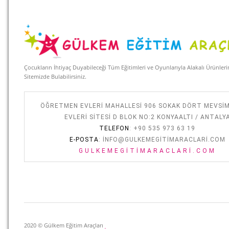
Çocukların İhtiyaç Duyabileceği Tüm Eğitimleri ve Oyunlarıyla Alakalı Ürünler
Sitemizde Bulabilirsiniz.
ÖĞRETMEN EVLERI MAHALLESI 906 SOKAK DÖRT MEVSI
EVLERI SITESI D BLOK NO:2 KONYAALTI / ANTALY
TELEFON
: +90 535 973 63 19
E-POSTA
:
INFO@GULKEMEGITIMARACLARI.COM
GULKEMEGITIMARACLARI.COM
2020 © Gülkem Eğitim Araçları