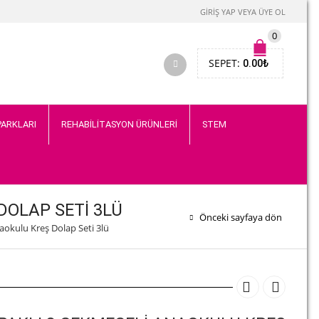
GIRIŞ YAP VEYA ÜYE OL
0
SEPET:
0.00
₺
PARKLARI
REHABİLİTASYON ÜRÜNLERİ
STEM
DOLAP SETI 3LÜ
Önceki sayfaya dön
aokulu Kreş Dolap Seti 3lü