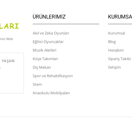
ÜRÜNLERIMIZ
KURUMSA
Akıl ve Zeka Oyunları
Kurumsal
imizi Web
Eğitici Oyuncaklar
Blog
Müzik Aletleri
Hesabım
Köşe Takımları
Sipariş Takibi
M YAŞAM
Dış Mekan
İletişim
A
Spor ve Rehabilitasyon
Stem
Anaokulu Mobilyaları