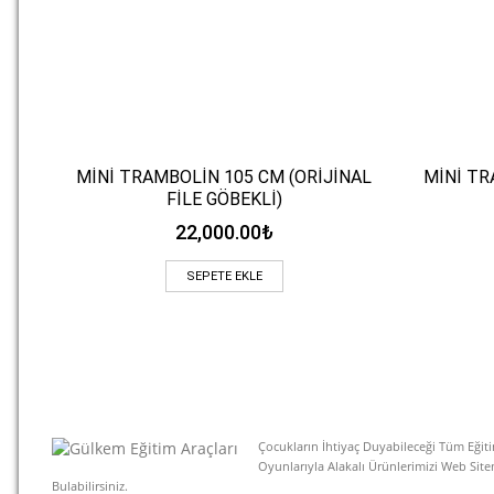
MİNİ TRAMBOLİN 105 CM (ORİJİNAL
MİNİ TR
Hızlı Bakış
FİLE GÖBEKLİ)
22,000.00
₺
SEPETE EKLE
Çocukların İhtiyaç Duyabileceği Tüm Eğiti
Oyunlarıyla Alakalı Ürünlerimizi Web Sit
Bulabilirsiniz.