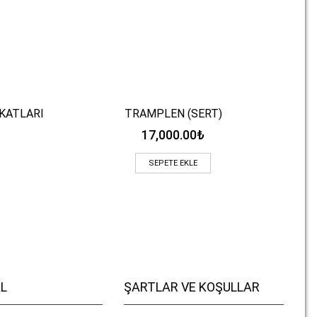
KATLARI
TRAMPLEN (SERT)
UZU
Hızlı Bakış
17,000.00
₺
SEPETE EKLE
L
ŞARTLAR VE KOŞULLAR