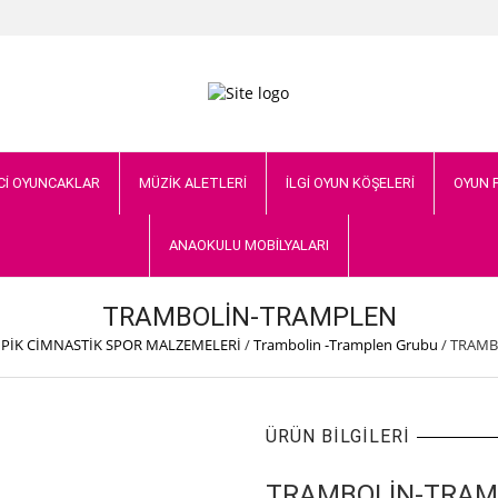
Cİ OYUNCAKLAR
MÜZİK ALETLERİ
İLGİ OYUN KÖŞELERİ
OYUN 
ANAOKULU MOBİLYALARI
TRAMBOLİN-TRAMPLEN
PİK CİMNASTİK SPOR MALZEMELERİ
/
Trambolin -Tramplen Grubu
/
TRAMB
ÜRÜN BILGILERI
TRAMBOLİN-TRAM