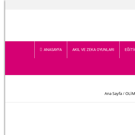
ANASAYFA
AKIL VE ZEKA OYUNLARI
EĞİTİ
Ana Sayfa
/
OLİM