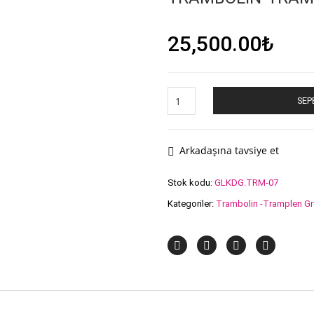
25,500.00
₺
TRAMBOLİN-
SEP
TRAMPLEN
adet
Arkadaşına tavsiye et
Stok kodu:
GLKDG.TRM-07
Kategoriler:
Trambolin -Tramplen G