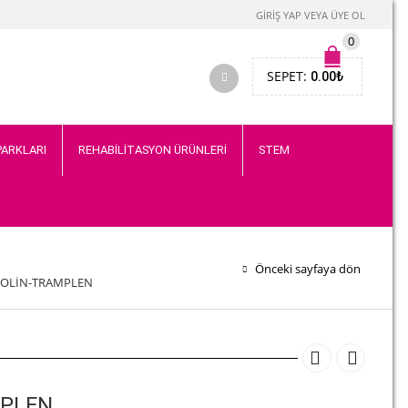
GIRIŞ YAP VEYA ÜYE OL
0
SEPET:
0.00
₺
PARKLARI
REHABİLİTASYON ÜRÜNLERİ
STEM
Önceki sayfaya dön
OLİN-TRAMPLEN
PLEN