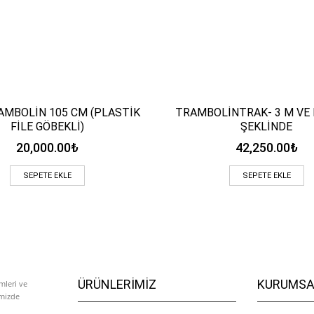
AMBOLİN 105 CM (PLASTİK
TRAMBOLİNTRAK- 3 M VE 
Hızlı Bakış
Hızlı Bakış
FİLE GÖBEKLİ)
ŞEKLİNDE
20,000.00
₺
42,250.00
₺
SEPETE EKLE
SEPETE EKLE
ÜRÜNLERIMIZ
KURUMSA
mleri ve
emizde