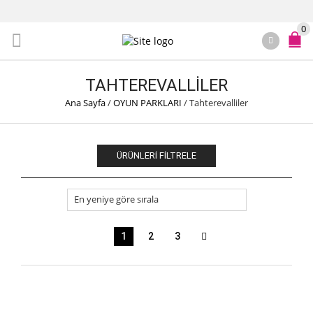
0
TAHTEREVALLILER
Ana Sayfa
/
OYUN PARKLARI
/
Tahterevalliler
ÜRÜNLERI FILTRELE
1
2
3