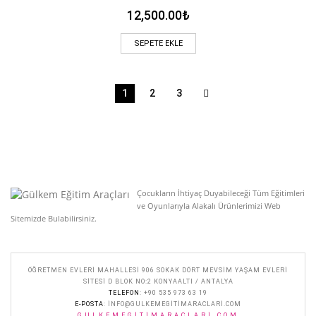
12,500.00
₺
SEPETE EKLE
1
2
3
Çocukların İhtiyaç Duyabileceği Tüm Eğitimleri
ve Oyunlarıyla Alakalı Ürünlerimizi Web
Sitemizde Bulabilirsiniz.
ÖĞRETMEN EVLERI MAHALLESI 906 SOKAK DÖRT MEVSIM YAŞAM EVLERI
SITESI D BLOK NO:2 KONYAALTI / ANTALYA
TELEFON
: +90 535 973 63 19
E-POSTA
:
INFO@GULKEMEGITIMARACLARI.COM
GULKEMEGITIMARACLARI.COM