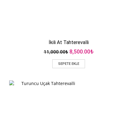
İkili At Tahterevalli
Orijinal
Şu
8,500.00
₺
11,000.00
₺
fiyat:
andaki
11,000.00₺.
fiyat:
SEPETE EKLE
8,500.00₺.