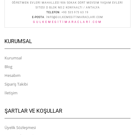
ÖĞRETMEN EVLERI MAHALLESI 906 SOKAK DÖRT MEVSIM YAŞAM EVLERI
SITESI D BLOK NO:2 KONYAALTI / ANTALYA
TELEFON
: +90 535 973 63 19
E-POSTA
:
INFO@GULKEMEGITIMARACLARI.COM
GULKEMEGITIMARACLARI.COM
KURUMSAL
Kurumsal
Blog
Hesabım
Sipariş Takibi
İletişim
ŞARTLAR VE KOŞULLAR
Üyelik Sözleşmesi