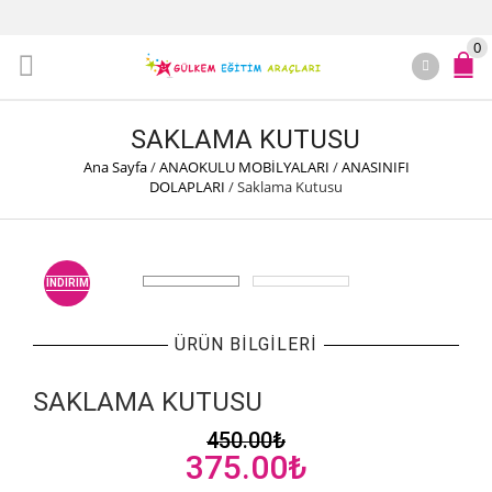
0
SAKLAMA KUTUSU
Ana Sayfa
/
ANAOKULU MOBİLYALARI
/
ANASINIFI
DOLAPLARI
/
Saklama Kutusu
İNDIRIM
ÜRÜN BILGILERI
SAKLAMA KUTUSU
450.00
₺
Orijinal
Şu
375.00
₺