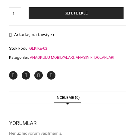
fiyat:
andaki
450.00₺.
fiyat:
Saklama
SEPETE EKLE
Kutusu
375.00₺.
adet
Arkadaşına tavsiye et
Stok kodu:
GLKİKE-02
Kategoriler:
ANAOKULU MOBİLYALARI
,
ANASINIFI DOLAPLARI
İNCELEME (0)
YORUMLAR
Henüz hiç yorum yapılmamış.