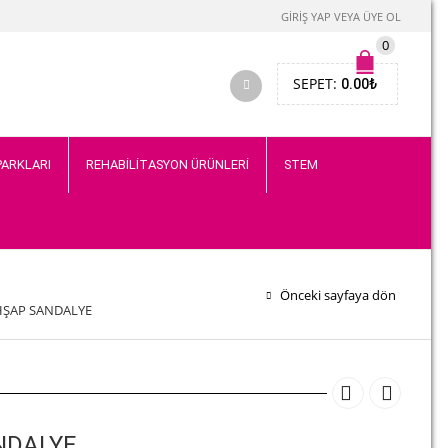
GIRIŞ YAP VEYA ÜYE OL
0
SEPET:
0.00
₺
PARKLARI
REHABİLİTASYON ÜRÜNLERİ
STEM
Önceki sayfaya dön
HŞAP SANDALYE
NDALYE