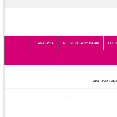
ANASAYFA
AKIL VE ZEKA OYUNLARI
EĞİTİ
Ana Sayfa
/
AN