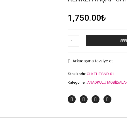
1,750.00
₺
RENKLİ
SEP
AHŞAP
SANDALYE
adet
Arkadaşına tavsiye et
Stok kodu:
GLKTHTSND-01
Kategoriler:
ANAOKULU MOBİLYALAR