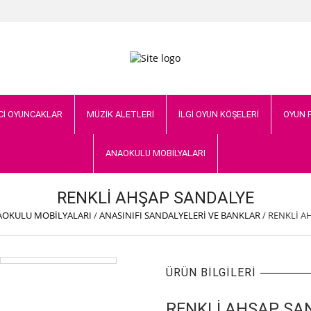
Cİ OYUNCAKLAR
MÜZİK ALETLERİ
İLGİ OYUN KÖŞELERİ
OYUN 
ANAOKULU MOBİLYALARI
RENKLİ AHŞAP SANDALYE
AOKULU MOBİLYALARI
/
ANASINIFI SANDALYELERİ VE BANKLAR
/
RENKLİ A
ÜRÜN BILGILERI
RENKLİ AHŞAP SA