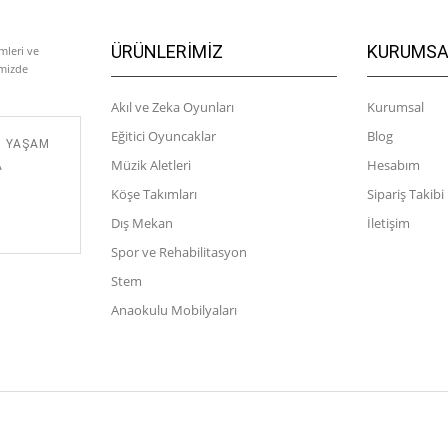
ÜRÜNLERIMIZ
KURUMSA
mleri ve
emizde
Akıl ve Zeka Oyunları
Kurumsal
Eğitici Oyuncaklar
Blog
M YAŞAM
Müzik Aletleri
Hesabım
A
Köşe Takımları
Sipariş Takibi
Dış Mekan
İletişim
Spor ve Rehabilitasyon
Stem
Anaokulu Mobilyaları