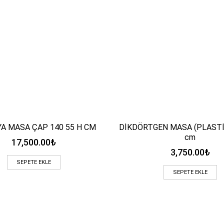
A MASA ÇAP 140 55 H CM
DİKDÖRTGEN MASA (PLASTİ
Hızlı Bakış
Hızlı Bakış
cm
17,500.00
₺
3,750.00
₺
SEPETE EKLE
SEPETE EKLE