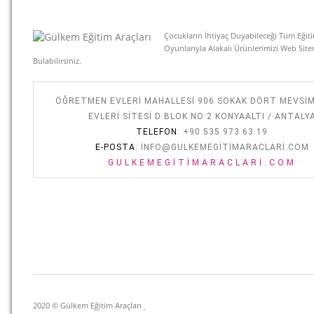
Çocukların İhtiyaç Duyabileceği Tüm Eğiti
Oyunlarıyla Alakalı Ürünlerimizi Web Sit
Bulabilirsiniz.
ÖĞRETMEN EVLERI MAHALLESI 906 SOKAK DÖRT MEVSI
EVLERI SITESI D BLOK NO:2 KONYAALTI / ANTALY
TELEFON
: +90 535 973 63 19
E-POSTA
:
INFO@GULKEMEGITIMARACLARI.COM
GULKEMEGITIMARACLARI.COM
2020 © Gülkem Eğitim Araçları