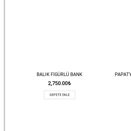
BALIK FİGÜRLÜ BANK
PAPATY
Hızlı Bakış
2,750.00
₺
SEPETE EKLE