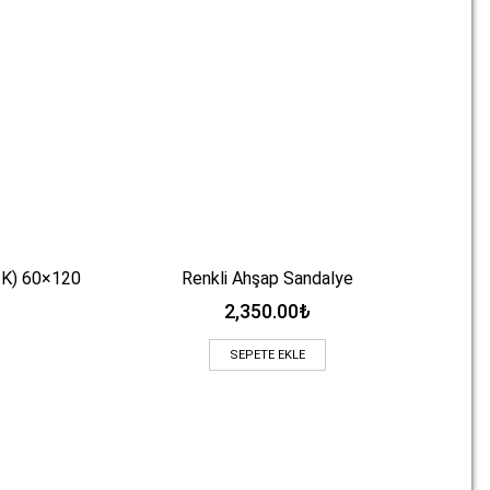
K) 60×120
Renkli Ahşap Sandalye
Hızlı Bakış
2,350.00
₺
SEPETE EKLE