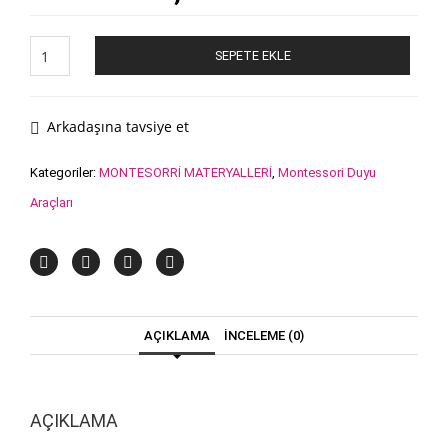
Renk
SEPETE EKLE
Tabletleri
–
Set
3
Arkadaşına tavsiye et
adet
Kategoriler:
MONTESORRİ MATERYALLERİ
,
Montessori Duyu
Araçları
AÇIKLAMA
İNCELEME (0)
AÇIKLAMA