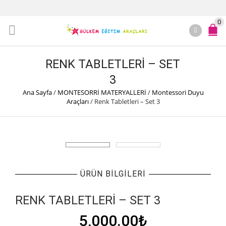
0
RENK TABLETLERI – SET
3
Ana Sayfa
/
MONTESORRİ MATERYALLERİ
/
Montessori Duyu
Araçları
/
Renk Tabletleri – Set 3
ÜRÜN BILGILERI
RENK TABLETLERI – SET 3
5,000.00
₺