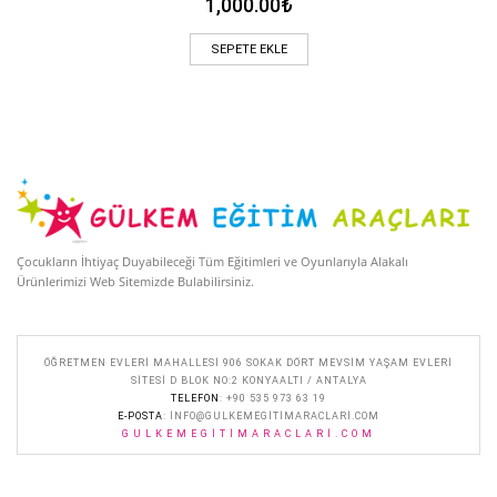
1,000.00
₺
SEPETE EKLE
Çocukların İhtiyaç Duyabileceği Tüm Eğitimleri ve Oyunlarıyla Alakalı
Ürünlerimizi Web Sitemizde Bulabilirsiniz.
ÖĞRETMEN EVLERI MAHALLESI 906 SOKAK DÖRT MEVSIM YAŞAM EVLERI
SITESI D BLOK NO:2 KONYAALTI / ANTALYA
TELEFON
: +90 535 973 63 19
E-POSTA
:
INFO@GULKEMEGITIMARACLARI.COM
GULKEMEGITIMARACLARI.COM