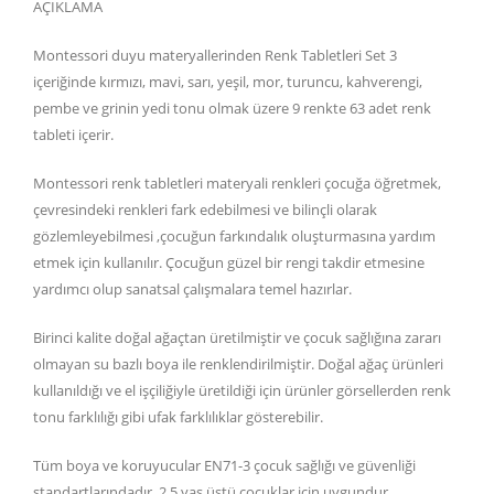
AÇIKLAMA
Montessori duyu materyallerinden Renk Tabletleri Set 3
içeriğinde kırmızı, mavi, sarı, yeşil, mor, turuncu, kahverengi,
pembe ve grinin yedi tonu olmak üzere 9 renkte 63 adet renk
tableti içerir.
Montessori renk tabletleri materyali renkleri çocuğa öğretmek,
çevresindeki renkleri fark edebilmesi ve bilinçli olarak
gözlemleyebilmesi ,çocuğun farkındalık oluşturmasına yardım
etmek için kullanılır. Çocuğun güzel bir rengi takdir etmesine
yardımcı olup sanatsal çalışmalara temel hazırlar.
Birinci kalite doğal ağaçtan üretilmiştir ve çocuk sağlığına zararı
olmayan su bazlı boya ile renklendirilmiştir. Doğal ağaç ürünleri
kullanıldığı ve el işçiliğiyle üretildiği için ürünler görsellerden renk
tonu farklılığı gibi ufak farklılıklar gösterebilir.
Tüm boya ve koruyucular EN71-3 çocuk sağlığı ve güvenliği
standartlarındadır. 2,5 yaş üstü çocuklar için uygundur.