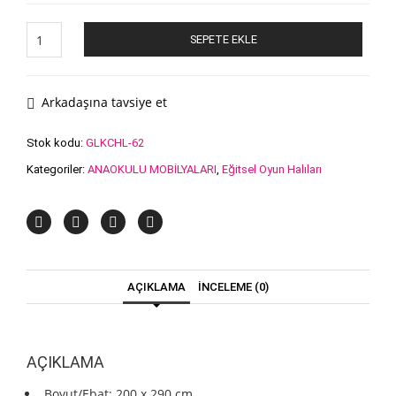
fiyat:
andaki
9,500.00₺.
fiyat:
Race
SEPETE EKLE
Oyun
6,000.00₺.
Halısı
200×290
cm
Arkadaşına tavsiye et
adet
Stok kodu:
GLKCHL-62
Kategoriler:
ANAOKULU MOBİLYALARI
,
Eğitsel Oyun Halıları
AÇIKLAMA
İNCELEME (0)
AÇIKLAMA
Boyut/Ebat:
200 x 290 cm