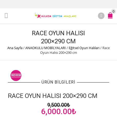
0
RACE OYUN HALISI
200×290 CM
Ana Sayfa
/
ANAOKULU MOBİLYALARI
/
Eğitsel Oyun Halıları
/
Race
Oyun Halısı 200×290 cm
İNDIRIM
ÜRÜN BILGILERI
RACE OYUN HALISI 200×290 CM
9,500.00
₺
Orijinal
Şu
6,000.00
₺