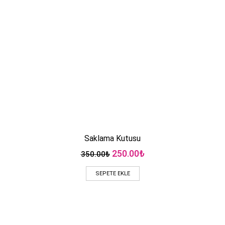
Saklama Kutusu
Orijinal
Şu
250.00
₺
350.00
₺
fiyat:
andaki
350.00₺.
fiyat:
SEPETE EKLE
250.00₺.