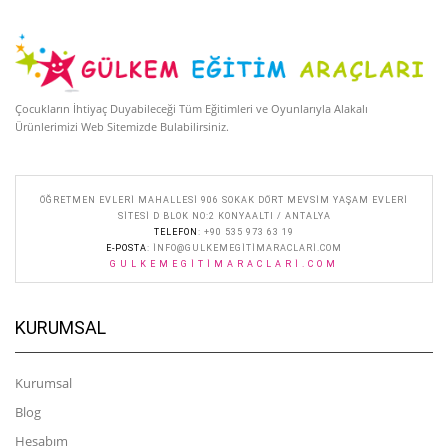
Çocukların İhtiyaç Duyabileceği Tüm Eğitimleri ve Oyunlarıyla Alakalı
Ürünlerimizi Web Sitemizde Bulabilirsiniz.
ÖĞRETMEN EVLERI MAHALLESI 906 SOKAK DÖRT MEVSIM YAŞAM EVLERI
SITESI D BLOK NO:2 KONYAALTI / ANTALYA
TELEFON
: +90 535 973 63 19
E-POSTA
:
INFO@GULKEMEGITIMARACLARI.COM
GULKEMEGITIMARACLARI.COM
KURUMSAL
Kurumsal
Blog
Hesabım