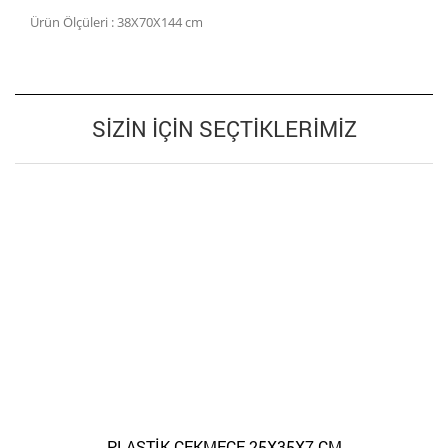
Ürün Ölçüleri : 38X70X144 cm
SIZIN İÇIN SEÇTIKLERIMIZ
PLASTİK ÇEKMECE 25X35X7 CM