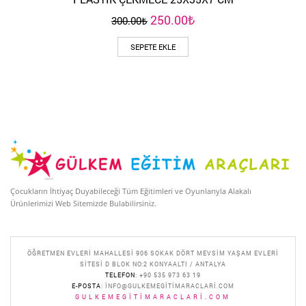
Orijinal
Şu
250.00
₺
300.00
₺
fiyat:
andaki
300.00₺.
fiyat:
SEPETE EKLE
250.00₺.
Çocukların İhtiyaç Duyabileceği Tüm Eğitimleri ve Oyunlarıyla Alakalı
Ürünlerimizi Web Sitemizde Bulabilirsiniz.
ÖĞRETMEN EVLERI MAHALLESI 906 SOKAK DÖRT MEVSIM YAŞAM EVLERI
SITESI D BLOK NO:2 KONYAALTI / ANTALYA
TELEFON
: +90 535 973 63 19
E-POSTA
:
INFO@GULKEMEGITIMARACLARI.COM
GULKEMEGITIMARACLARI.COM