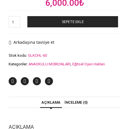
Orijinal
Şu
6,000.00
₺
fiyat:
andaki
9,500.00₺.
fiyat:
Monsters
SEPETE EKLE
Oyun
6,000.00₺.
Halısı
200×290
cm
Arkadaşına tavsiye et
adet
Stok kodu:
GLKCHL-60
Kategoriler:
ANAOKULU MOBİLYALARI
,
Eğitsel Oyun Halıları
AÇIKLAMA
İNCELEME (0)
AÇIKLAMA