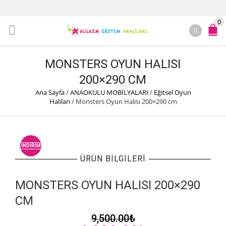
0
MONSTERS OYUN HALISI
200×290 CM
Ana Sayfa
/
ANAOKULU MOBİLYALARI
/
Eğitsel Oyun
Halıları
/
Monsters Oyun Halısı 200×290 cm
İNDIRIM
ÜRÜN BILGILERI
MONSTERS OYUN HALISI 200×290
CM
9,500.00
₺