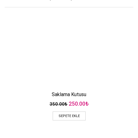
Saklama Kutusu
Orijinal
Şu
250.00
₺
350.00
₺
fiyat:
andaki
350.00₺.
fiyat:
SEPETE EKLE
250.00₺.