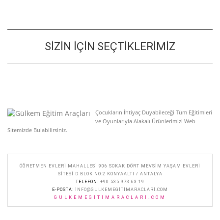
SIZIN İÇIN SEÇTIKLERIMIZ
Çocukların İhtiyaç Duyabileceği Tüm Eğitimleri
ve Oyunlarıyla Alakalı Ürünlerimizi Web
Sitemizde Bulabilirsiniz.
ÖĞRETMEN EVLERI MAHALLESI 906 SOKAK DÖRT MEVSIM YAŞAM EVLERI
SITESI D BLOK NO:2 KONYAALTI / ANTALYA
TELEFON
: +90 535 973 63 19
E-POSTA
:
INFO@GULKEMEGITIMARACLARI.COM
GULKEMEGITIMARACLARI.COM