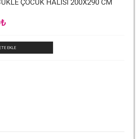
UKLE ÇOCUK HALISI 200X290 CM
Şu
0
₺
andaki
₺.
fiyat:
6,000.00₺.
ETE EKLE