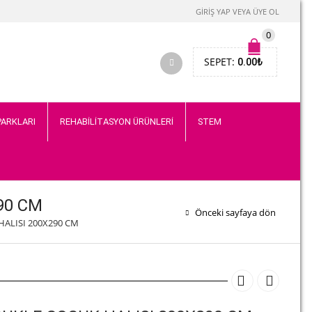
GIRIŞ YAP VEYA ÜYE OL
0
SEPET:
0.00
₺
PARKLARI
REHABİLİTASYON ÜRÜNLERİ
STEM
90 CM
Önceki sayfaya dön
HALISI 200X290 CM