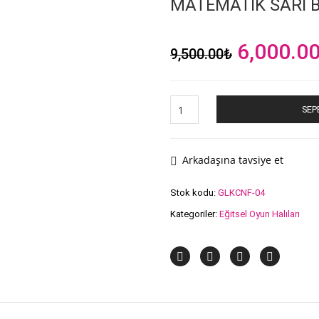
MATEMATİK SARI B
Orijinal
6,000.0
9,500.00
₺
fiyat:
9,500.00
MATEMATİK
SEP
SARI
BUKLE
ÇOCUK
HALISI
Arkadaşına tavsiye et
200X290
CM
Stok kodu:
GLKCNF-04
adet
Kategoriler:
Eğitsel Oyun Halıları