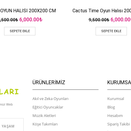
OYUN HALISI 200X200 CM
Cactus Time Oyun Halısı 2
Hızlı Bakış
Hızlı Bakış
Orijinal
Şu
Orijinal
6,000.00
₺
6,000.00
,500.00
₺
9,500.00
₺
fiyat:
andaki
fiyat:
9,500.00₺.
fiyat:
9,500.00
SEPETE EKLE
SEPETE EKLE
6,000.00₺.
ÜRÜNLERIMIZ
KURUMSA
Akıl ve Zeka Oyunları
Kurumsal
imizi Web
Eğitici Oyuncaklar
Blog
Müzik Aletleri
Hesabım
Köşe Takımları
Sipariş Takibi
M YAŞAM