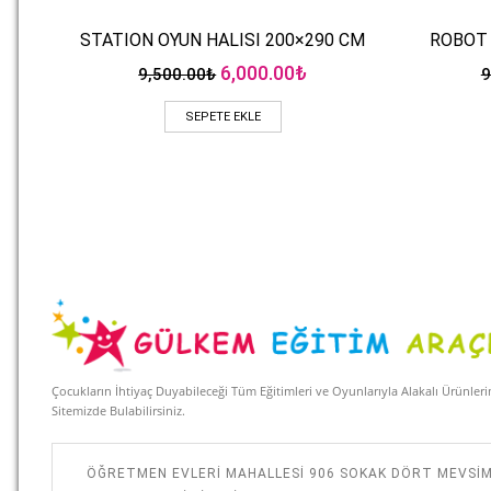
STATION OYUN HALISI 200×290 CM
ROBOT 
Hızlı Bakış
Orijinal
Şu
6,000.00
₺
9,500.00
₺
9
fiyat:
andaki
9,500.00₺.
fiyat:
SEPETE EKLE
6,000.00₺.
Çocukların İhtiyaç Duyabileceği Tüm Eğitimleri ve Oyunlarıyla Alakalı Ürünler
Sitemizde Bulabilirsiniz.
ÖĞRETMEN EVLERI MAHALLESI 906 SOKAK DÖRT MEVSI