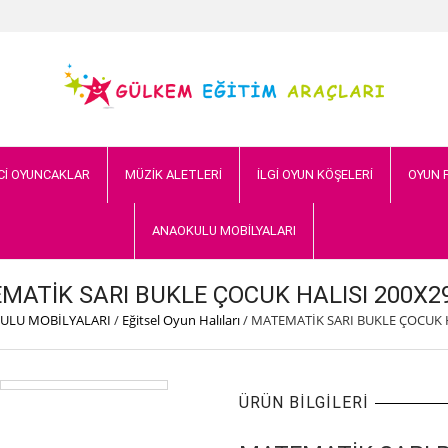
Cİ OYUNCAKLAR
MÜZİK ALETLERİ
İLGİ OYUN KÖŞELERİ
OYUN 
ANAOKULU MOBİLYALARI
MATİK SARI BUKLE ÇOCUK HALISI 200X2
ULU MOBİLYALARI
/
Eğitsel Oyun Halıları
/
MATEMATİK SARI BUKLE ÇOCUK 
ÜRÜN BILGILERI