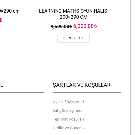
00×290 cm
LEARNING MATHS OYUN HALISI
Hızlı Bakış
200×290 CM
Şu
₺
andaki
Orijinal
Şu
6,000.00
₺
9,500.00
₺
₺.
fiyat:
fiyat:
andaki
6,000.00₺.
9,500.00₺.
fiyat:
SEPETE EKLE
6,000.00₺.
L
ŞARTLAR VE KOŞULLAR
Üyelik Sözleşmesi
Satış Sözleşmesi
Teslimat Koşulları
Gizlilik ve Güvenlik