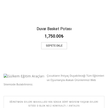
Duvar Basket Potası
1,750.00
₺
SEPETE EKLE
Çocukların İhtiyaç Duyabileceği Tüm Eğitimleri
ve Oyunlarıyla Alakalı Ürünlerimizi Web
Sitemizde Bulabilirsiniz.
ÖĞRETMEN EVLERI MAHALLESI 906 SOKAK DÖRT MEVSIM YAŞAM EVLERI
SITESI D BLOK NO:2 KONYAALTI / ANTALYA