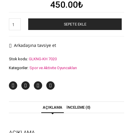
450.00
₺
Kral
SEPETE EKLE
Halkalar
Halka
Atma
Oyunu
Arkadaşına tavsiye et
adet
Stok kodu:
GLKNG-KH 7020
Kategoriler:
Spor ve Aktivite Oyuncakları
AÇIKLAMA
İNCELEME (0)
AÇIKLAMA