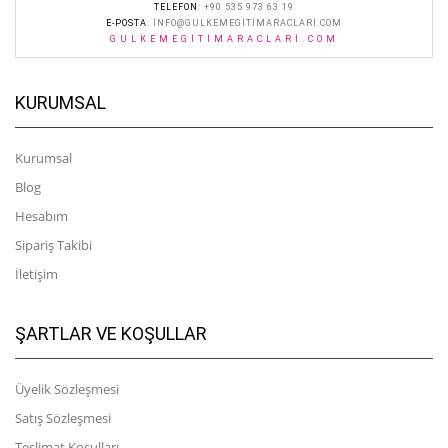
TELEFON
: +90 535 973 63 19
E-POSTA
:
INFO@GULKEMEGITIMARACLARI.COM
GULKEMEGITIMARACLARI.COM
KURUMSAL
Kurumsal
Blog
Hesabım
Sipariş Takibi
İletişim
ŞARTLAR VE KOŞULLAR
Üyelik Sözleşmesi
Satış Sözleşmesi
Teslimat Koşulları