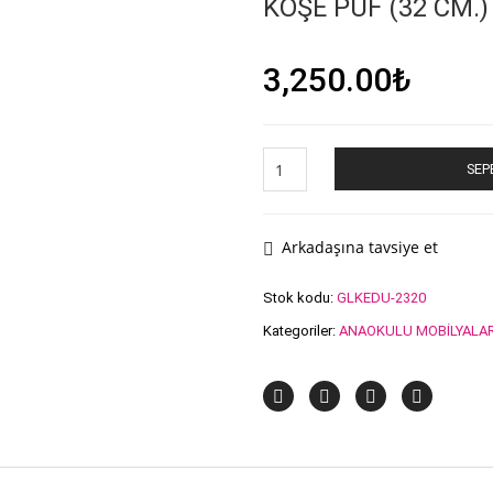
KÖŞE PUF (32 CM.)
3,250.00
₺
KÖŞE
SEP
PUF
(32
CM.)
adet
Arkadaşına tavsiye et
Stok kodu:
GLKEDU-2320
Kategoriler:
ANAOKULU MOBİLYALAR