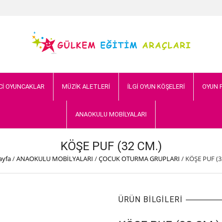
Cİ OYUNCAKLAR
MÜZİK ALETLERİ
İLGİ OYUN KÖŞELERİ
OYUN 
ANAOKULU MOBİLYALARI
KÖŞE PUF (32 CM.)
ayfa
/
ANAOKULU MOBİLYALARI
/
ÇOCUK OTURMA GRUPLARI
/
KÖŞE PUF (3
ÜRÜN BILGILERI