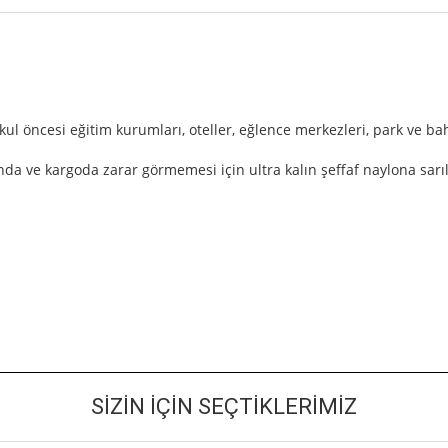
Okul öncesi eğitim kurumları, oteller, eğlence merkezleri, park ve ba
da ve kargoda zarar görmemesi için ultra kalın şeffaf naylona sarı
SIZIN İÇIN SEÇTIKLERIMIZ