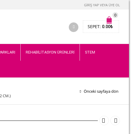
GIRIŞ YAP VEYA ÜYE OL
0
SEPET:
0.00
₺
PARKLARI
REHABİLİTASYON ÜRÜNLERİ
STEM
Önceki sayfaya dön
2 CM.)