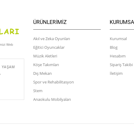
ÜRÜNLERIMIZ
KURUMSA
Akıl ve Zeka Oyunları
Kurumsal
imizi Web
Eğitici Oyuncaklar
Blog
Müzik Aletleri
Hesabım
Köşe Takımları
Sipariş Takibi
M YAŞAM
Dış Mekan
İletişim
A
Spor ve Rehabilitasyon
Stem
Anaokulu Mobilyaları