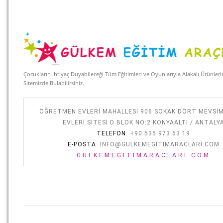
Çocukların İhtiyaç Duyabileceği Tüm Eğitimleri ve Oyunlarıyla Alakalı Ürünler
Sitemizde Bulabilirsiniz.
ÖĞRETMEN EVLERI MAHALLESI 906 SOKAK DÖRT MEVSI
EVLERI SITESI D BLOK NO:2 KONYAALTI / ANTALY
TELEFON
: +90 535 973 63 19
E-POSTA
:
INFO@GULKEMEGITIMARACLARI.COM
GULKEMEGITIMARACLARI.COM