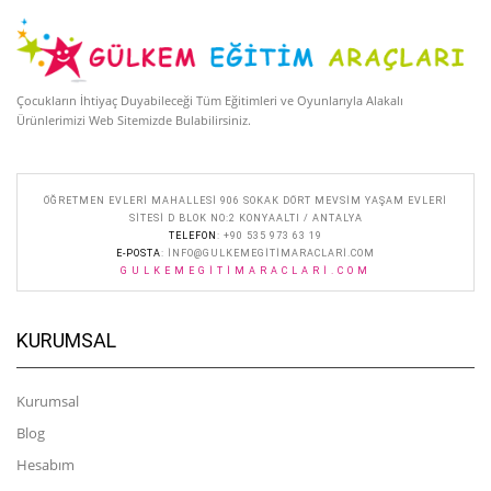
Çocukların İhtiyaç Duyabileceği Tüm Eğitimleri ve Oyunlarıyla Alakalı
Ürünlerimizi Web Sitemizde Bulabilirsiniz.
ÖĞRETMEN EVLERI MAHALLESI 906 SOKAK DÖRT MEVSIM YAŞAM EVLERI
SITESI D BLOK NO:2 KONYAALTI / ANTALYA
TELEFON
: +90 535 973 63 19
E-POSTA
:
INFO@GULKEMEGITIMARACLARI.COM
GULKEMEGITIMARACLARI.COM
KURUMSAL
Kurumsal
Blog
Hesabım