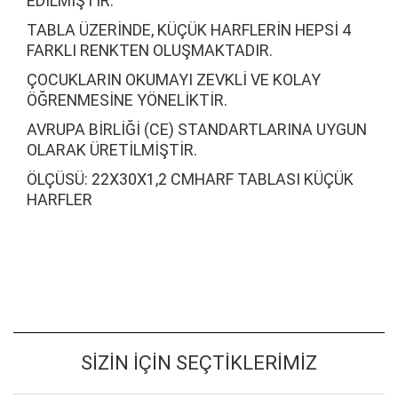
EDILMIŞTIR.
TABLA ÜZERINDE, KÜÇÜK HARFLERIN HEPSI 4
FARKLI RENKTEN OLUŞMAKTADIR.
ÇOCUKLARIN OKUMAYI ZEVKLI VE KOLAY
ÖĞRENMESINE YÖNELIKTIR.
AVRUPA BIRLIĞI (CE) STANDARTLARINA UYGUN
OLARAK ÜRETILMIŞTIR.
ÖLÇÜSÜ: 22X30X1,2 CMHARF TABLASI KÜÇÜK
HARFLER
SIZIN İÇIN SEÇTIKLERIMIZ