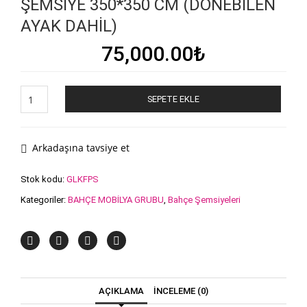
ŞEMSİYE 350*350 CM (DÖNEBİLEN
AYAK DAHİL)
75,000.00
₺
FLEXIPOLE
SEPETE EKLE
(NEVADA)
KARE
ŞEMSİYE
350*350
Arkadaşına tavsiye et
cm
(DÖNEBİLEN
Stok kodu:
GLKFPS
AYAK
Kategoriler:
BAHÇE MOBİLYA GRUBU
,
Bahçe Şemsiyeleri
DAHİL)
adet
AÇIKLAMA
İNCELEME (0)