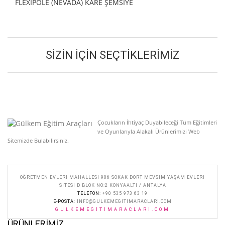
FLEXIPOLE (NEVADA) KARE ŞEMSİYE
SIZIN İÇIN SEÇTIKLERIMIZ
Çocukların İhtiyaç Duyabileceği Tüm Eğitimleri
ve Oyunlarıyla Alakalı Ürünlerimizi Web
Sitemizde Bulabilirsiniz.
ÖĞRETMEN EVLERI MAHALLESI 906 SOKAK DÖRT MEVSIM YAŞAM EVLERI
SITESI D BLOK NO:2 KONYAALTI / ANTALYA
TELEFON
: +90 535 973 63 19
E-POSTA
:
INFO@GULKEMEGITIMARACLARI.COM
GULKEMEGITIMARACLARI.COM
ÜRÜNLERIMIZ