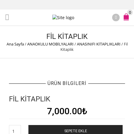
0
FIL KITAPLIK
Ana Sayfa
/
ANAOKULU MOBİLYALARI
/
ANASINIFI KİTAPLIKLARI
/
Fil
Kitaplık
ÜRÜN BILGILERI
FIL KITAPLIK
7,000.00
₺
Fil
SEPETE EKLE
Kitaplık