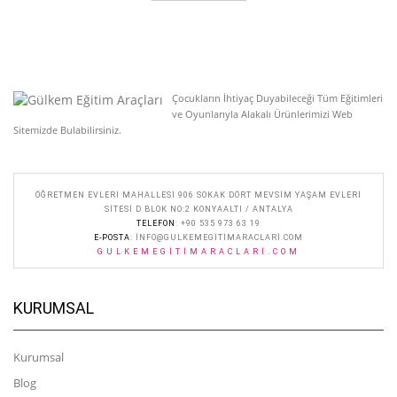
Çocukların İhtiyaç Duyabileceği Tüm Eğitimleri
ve Oyunlarıyla Alakalı Ürünlerimizi Web
Sitemizde Bulabilirsiniz.
ÖĞRETMEN EVLERI MAHALLESI 906 SOKAK DÖRT MEVSIM YAŞAM EVLERI
SITESI D BLOK NO:2 KONYAALTI / ANTALYA
TELEFON
: +90 535 973 63 19
E-POSTA
:
INFO@GULKEMEGITIMARACLARI.COM
GULKEMEGITIMARACLARI.COM
KURUMSAL
Kurumsal
Blog