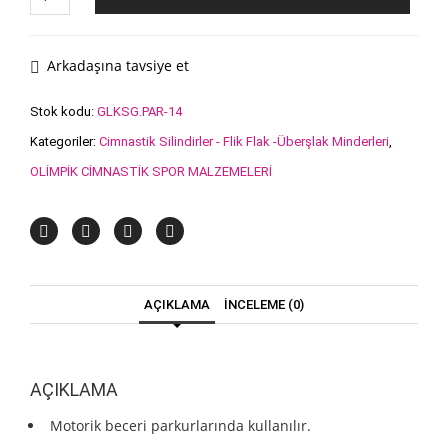
C
MİNDER
adet
Arkadaşına tavsiye et
Stok kodu:
GLKSG.PAR-14
Kategoriler:
Cimnastik Silindirler - Flik Flak -Überşlak Minderleri
,
OLİMPİK CİMNASTİK SPOR MALZEMELERİ
AÇIKLAMA
İNCELEME (0)
AÇIKLAMA
Motorik beceri parkurlarında kullanılır.