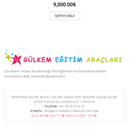
9,000.00
₺
SEPETE EKLE
Çocukların İhtiyaç Duyabileceği Tüm Eğitimleri ve Oyunlarıyla Alakalı
Ürünlerimizi Web Sitemizde Bulabilirsiniz.
ÖĞRETMEN EVLERI MAHALLESI 906 SOKAK DÖRT MEVSIM YAŞAM EVLERI
SITESI D BLOK NO:2 KONYAALTI / ANTALYA
TELEFON
: +90 535 973 63 19
E-POSTA
:
INFO@GULKEMEGITIMARACLARI.COM
GULKEMEGITIMARACLARI.COM