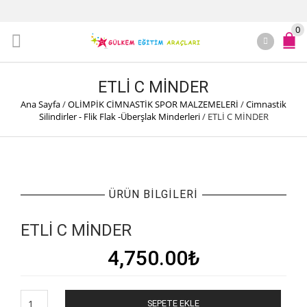
0
ETLİ C MİNDER
Ana Sayfa
/
OLİMPİK CİMNASTİK SPOR MALZEMELERİ
/
Cimnastik
Silindirler - Flik Flak -Überşlak Minderleri
/
ETLİ C MİNDER
ÜRÜN BILGILERI
ETLİ C MİNDER
4,750.00
₺
ETLİ
SEPETE EKLE