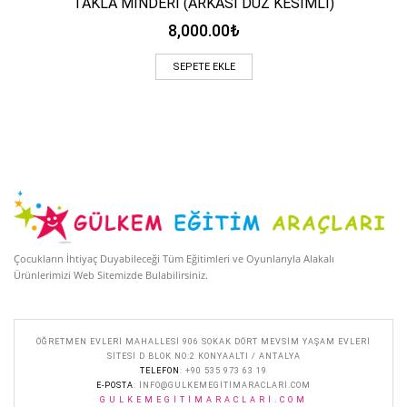
TAKLA MİNDERİ (ARKASI DÜZ KESİMLİ)
8,000.00
₺
SEPETE EKLE
Çocukların İhtiyaç Duyabileceği Tüm Eğitimleri ve Oyunlarıyla Alakalı
Ürünlerimizi Web Sitemizde Bulabilirsiniz.
ÖĞRETMEN EVLERI MAHALLESI 906 SOKAK DÖRT MEVSIM YAŞAM EVLERI
SITESI D BLOK NO:2 KONYAALTI / ANTALYA
TELEFON
: +90 535 973 63 19
E-POSTA
:
INFO@GULKEMEGITIMARACLARI.COM
GULKEMEGITIMARACLARI.COM