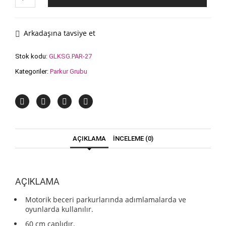
MİNDER
(ADET)
adet
Arkadaşına tavsiye et
Stok kodu:
GLKSG.PAR-27
Kategoriler:
Parkur Grubu
AÇIKLAMA
İNCELEME (0)
AÇIKLAMA
Motorik beceri parkurlarında adımlamalarda ve
oyunlarda kullanılır.
60 cm çaplıdır.