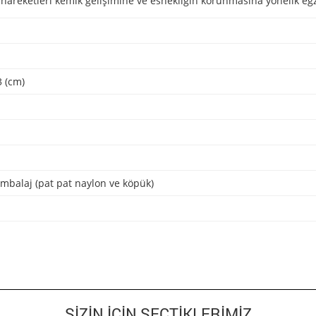
reketleri kemik gelişimine ve esnekliğin korunmasına yönelik egzer
 (cm)
mbalaj (pat pat naylon ve köpük)
SIZIN İÇIN SEÇTIKLERIMIZ