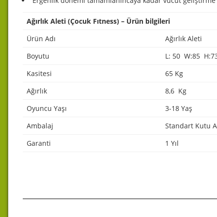
Ergenlik dönemi tamamlanıncaya kadar vücut geliştirme ha
Ağırlık Aleti (Çocuk Fıtness) – Ürün bilgileri
Ürün Adı
Ağırlık Aleti
Boyutu
L: 50 W:85 H:73
Kasitesi
65 Kg
Ağırlık
8,6 Kg
Oyuncu Yaşı
3-18 Yaş
Ambalaj
Standart Kutu A
Garanti
1 Yıl