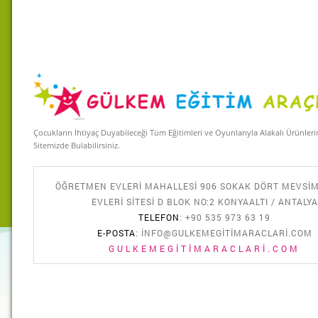
Çocukların İhtiyaç Duyabileceği Tüm Eğitimleri ve Oyunlarıyla Alakalı Ürünler
Sitemizde Bulabilirsiniz.
ÖĞRETMEN EVLERI MAHALLESI 906 SOKAK DÖRT MEVSI
EVLERI SITESI D BLOK NO:2 KONYAALTI / ANTALYA
TELEFON
: +90 535 973 63 19
E-POSTA
:
INFO@GULKEMEGITIMARACLARI.COM
GULKEMEGITIMARACLARI.COM