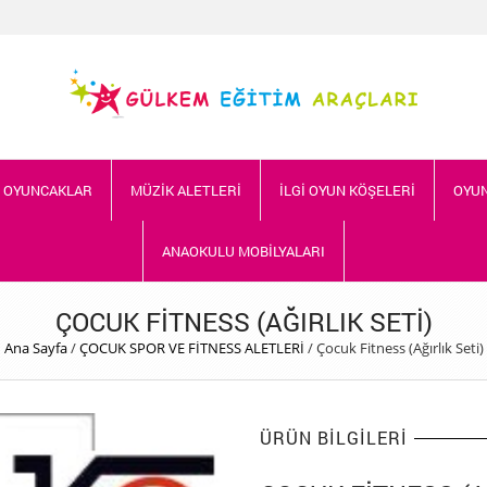
İ OYUNCAKLAR
MÜZİK ALETLERİ
İLGİ OYUN KÖŞELERİ
OYUN
ANAOKULU MOBİLYALARI
ÇOCUK FITNESS (AĞIRLIK SETI)
Ana Sayfa
/
ÇOCUK SPOR VE FİTNESS ALETLERİ
/
Çocuk Fitness (Ağırlık Seti)
ÜRÜN BILGILERI