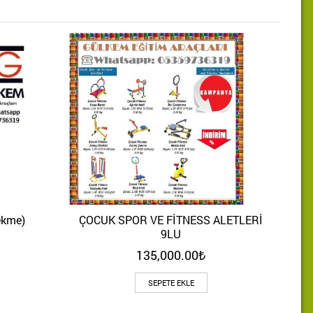
ekme)
ÇOCUK SPOR VE FİTNESS ALETLERİ
ÇOCU
Hızlı Bakış
9LU
135,000.00
₺
SEPETE EKLE