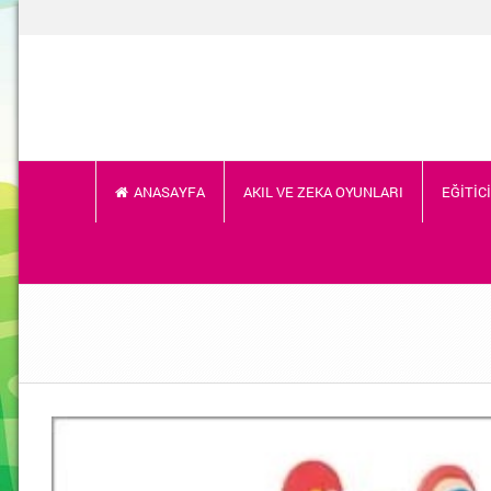
ANASAYFA
AKIL VE ZEKA OYUNLARI
EĞİTİC