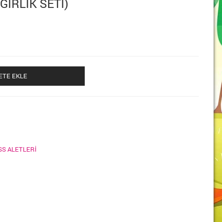
ĞIRLIK SETI)
ETE EKLE
SS ALETLERİ