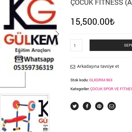
ÇOCUK FITNESS (A
15,500.00
₺
Çocuk
SEP
Fitness
(Ağırlık
Seti)
adet
Arkadaşına tavsiye et
Stok kodu:
GLKDRM-963
Kategoriler:
ÇOCUK SPOR VE FİTNE