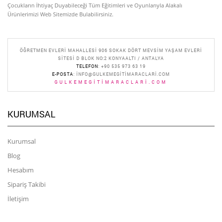
Çocukların İhtiyaç Duyabileceği Tüm Eğitimleri ve Oyunlarıyla Alakalı
Ürünlerimizi Web Sitemizde Bulabilirsiniz.
ÖĞRETMEN EVLERI MAHALLESI 906 SOKAK DÖRT MEVSIM YAŞAM EVLERI
SITESI D BLOK NO:2 KONYAALTI / ANTALYA
TELEFON
: +90 535 973 63 19
E-POSTA
:
INFO@GULKEMEGITIMARACLARI.COM
GULKEMEGITIMARACLARI.COM
KURUMSAL
Kurumsal
Blog
Hesabım
Sipariş Takibi
İletişim