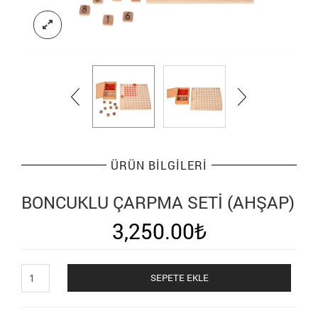
ÜRÜN BILGILERI
BONCUKLU ÇARPMA SETI (AHŞAP)
3,250.00
₺
Boncuklu
SEPETE EKLE
Çarpma
Seti
(Ahşap)