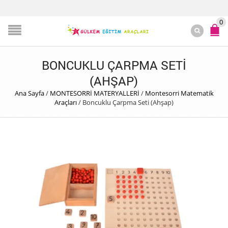
0
BONCUKLU ÇARPMA SETI
(AHŞAP)
Ana Sayfa
/
MONTESORRİ MATERYALLERİ
/
Montesorri Matematik
Araçları
/
Boncuklu Çarpma Seti (Ahşap)