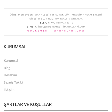
ÖĞRETMEN EVLERI MAHALLESI 906 SOKAK DÖRT MEVSIM YAŞAM EVLERI
SITESI D BLOK NO:2 KONYAALTI / ANTALYA
TELEFON
: +90 535 973 63 19
E-POSTA
:
INFO@GULKEMEGITIMARACLARI.COM
GULKEMEGITIMARACLARI.COM
KURUMSAL
Kurumsal
Blog
Hesabım
Sipariş Takibi
İletişim
ŞARTLAR VE KOŞULLAR