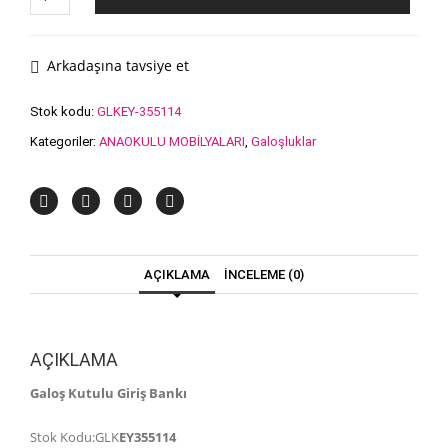
Galoşluk
Kutulu
adet
Arkadaşına tavsiye et
Stok kodu:
GLKEY-355114
Kategoriler:
ANAOKULU MOBİLYALARI
,
Galoşluklar
AÇIKLAMA
İNCELEME (0)
AÇIKLAMA
Galoş Kutulu Giriş Bankı
Stok Kodu:GLK
EY355114