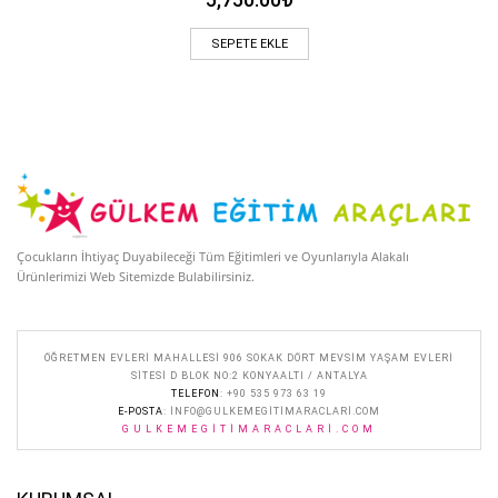
SEPETE EKLE
Çocukların İhtiyaç Duyabileceği Tüm Eğitimleri ve Oyunlarıyla Alakalı
Ürünlerimizi Web Sitemizde Bulabilirsiniz.
ÖĞRETMEN EVLERI MAHALLESI 906 SOKAK DÖRT MEVSIM YAŞAM EVLERI
SITESI D BLOK NO:2 KONYAALTI / ANTALYA
TELEFON
: +90 535 973 63 19
E-POSTA
:
INFO@GULKEMEGITIMARACLARI.COM
GULKEMEGITIMARACLARI.COM