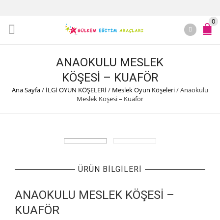
0
ANAOKULU MESLEK
KÖŞESI – KUAFÖR
Ana Sayfa
/
İLGİ OYUN KÖŞELERİ
/
Meslek Oyun Köşeleri
/
Anaokulu
Meslek Köşesi – Kuaför
ÜRÜN BILGILERI
ANAOKULU MESLEK KÖŞESI –
KUAFÖR