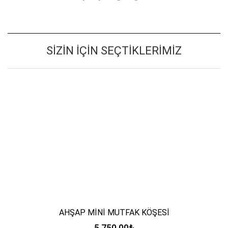
SIZIN İÇIN SEÇTIKLERIMIZ
AHŞAP MİNİ MUTFAK KÖŞESİ
5,750.00
₺