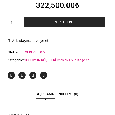
322,500.00
₺
Anaokulu
SEPETE EKLE
Meslek
Köşesi
-
Kuaför
Arkadaşına tavsiye et
adet
Stok kodu:
GLKEY355072
Kategoriler:
İLGİ OYUN KÖŞELERİ
,
Meslek Oyun Köşeleri
AÇIKLAMA
İNCELEME (0)