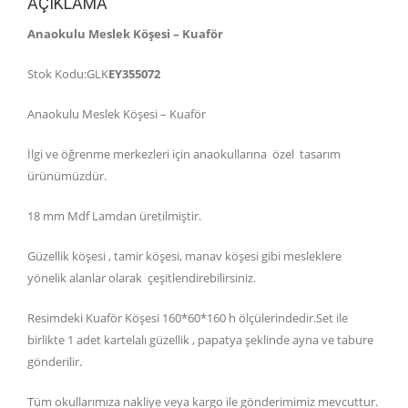
AÇIKLAMA
Anaokulu Meslek Köşesi – Kuaför
Stok Kodu:GLK
EY355072
Anaokulu Meslek Köşesi – Kuaför
İlgi ve öğrenme merkezleri için anaokullarına özel tasarım
ürünümüzdür.
18 mm Mdf Lamdan üretilmiştir.
Güzellik köşesi , tamir köşesi, manav köşesi gibi mesleklere
yönelik alanlar olarak çeşitlendirebilirsiniz.
Resimdeki Kuaför Köşesi 160*60*160 h ölçülerindedir.Set ile
birlikte 1 adet kartelalı güzellik , papatya şeklinde ayna ve tabure
gönderilir.
Tüm okullarımıza nakliye veya kargo ile gönderimimiz mevcuttur.