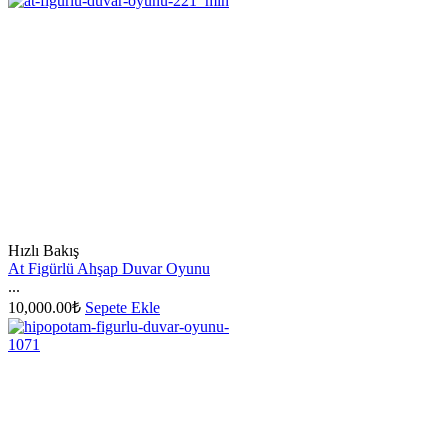
Hızlı Bakış
At Figürlü Ahşap Duvar Oyunu
...
10,000.00
₺
Sepete Ekle