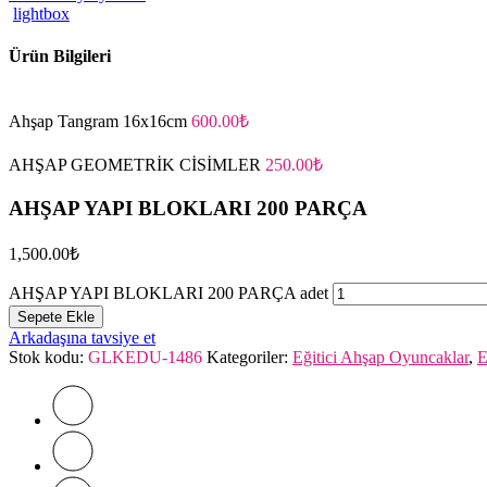
lightbox
Ürün Bilgileri
Ahşap Tangram 16x16cm
600.00
₺
AHŞAP GEOMETRİK CİSİMLER
250.00
₺
AHŞAP YAPI BLOKLARI 200 PARÇA
1,500.00
₺
AHŞAP YAPI BLOKLARI 200 PARÇA adet
Sepete Ekle
Arkadaşına tavsiye et
Stok kodu:
GLKEDU-1486
Kategoriler:
Eğitici Ahşap Oyuncaklar
,