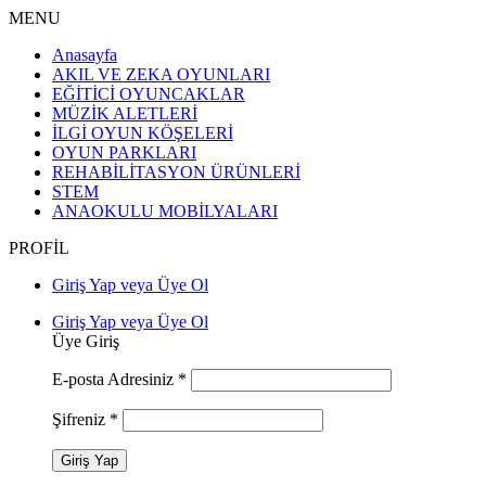
MENU
Anasayfa
AKIL VE ZEKA OYUNLARI
EĞİTİCİ OYUNCAKLAR
MÜZİK ALETLERİ
İLGİ OYUN KÖŞELERİ
OYUN PARKLARI
REHABİLİTASYON ÜRÜNLERİ
STEM
ANAOKULU MOBİLYALARI
PROFİL
Giriş Yap veya Üye Ol
Giriş Yap veya Üye Ol
Üye Giriş
E-posta Adresiniz
*
Şifreniz
*