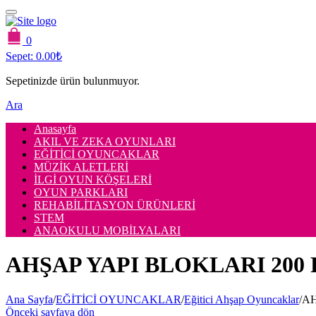
0
Sepet:
0.00
₺
Sepetinizde ürün bulunmuyor.
Ara
Anasayfa
AKIL VE ZEKA OYUNLARI
EĞİTİCİ OYUNCAKLAR
MÜZİK ALETLERİ
İLGİ OYUN KÖŞELERİ
OYUN PARKLARI
REHABİLİTASYON ÜRÜNLERİ
STEM
ANAOKULU MOBİLYALARI
AHŞAP YAPI BLOKLARI 200
Ana Sayfa
/
EĞİTİCİ OYUNCAKLAR
/
Eğitici Ahşap Oyuncaklar
/
AH
Önceki sayfaya dön