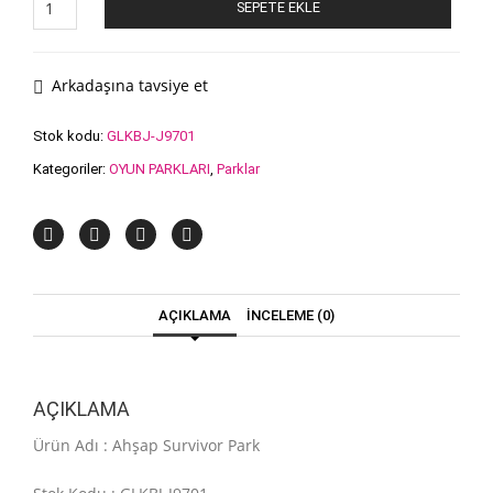
SEPETE EKLE
Survivor
Park
adet
Arkadaşına tavsiye et
Stok kodu:
GLKBJ-J9701
Kategoriler:
OYUN PARKLARI
,
Parklar
AÇIKLAMA
İNCELEME (0)
AÇIKLAMA
Ürün Adı :
Ahşap Survivor Park