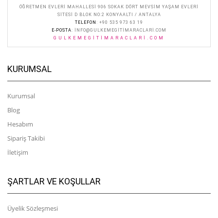
ÖĞRETMEN EVLERI MAHALLESI 906 SOKAK DÖRT MEVSIM YAŞAM EVLERI
SITESI D BLOK NO:2 KONYAALTI / ANTALYA
TELEFON
: +90 535 973 63 19
E-POSTA
:
INFO@GULKEMEGITIMARACLARI.COM
GULKEMEGITIMARACLARI.COM
KURUMSAL
Kurumsal
Blog
Hesabım
Sipariş Takibi
İletişim
ŞARTLAR VE KOŞULLAR
Üyelik Sözleşmesi