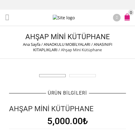
0
AHŞAP MINI KÜTÜPHANE
Ana Sayfa
/
ANAOKULU MOBİLYALARI
/
ANASINIFI
KİTAPLIKLARI
/
Ahşap Mini Kütüphane
ÜRÜN BILGILERI
AHŞAP MINI KÜTÜPHANE
5,000.00
₺