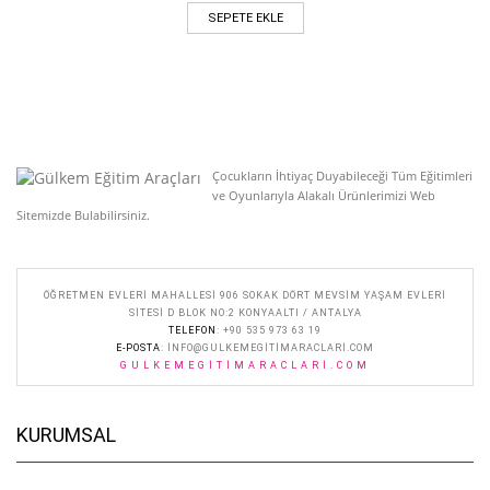
SEPETE EKLE
Çocukların İhtiyaç Duyabileceği Tüm Eğitimleri
ve Oyunlarıyla Alakalı Ürünlerimizi Web
Sitemizde Bulabilirsiniz.
ÖĞRETMEN EVLERI MAHALLESI 906 SOKAK DÖRT MEVSIM YAŞAM EVLERI
SITESI D BLOK NO:2 KONYAALTI / ANTALYA
TELEFON
: +90 535 973 63 19
E-POSTA
:
INFO@GULKEMEGITIMARACLARI.COM
GULKEMEGITIMARACLARI.COM
KURUMSAL