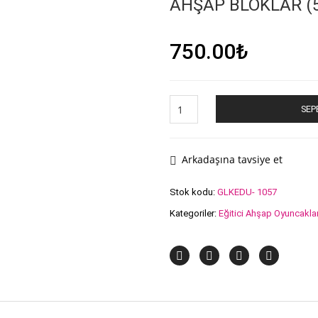
AHŞAP BLOKLAR (
750.00
₺
AHŞAP
SEP
BLOKLAR
(50
PARÇA)
adet
Arkadaşına tavsiye et
Stok kodu:
GLKEDU- 1057
Kategoriler:
Eğitici Ahşap Oyuncakla