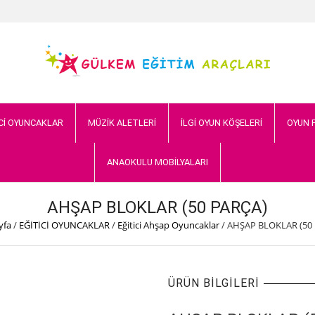
Cİ OYUNCAKLAR
MÜZİK ALETLERİ
İLGİ OYUN KÖŞELERİ
OYUN 
ANAOKULU MOBİLYALARI
AHŞAP BLOKLAR (50 PARÇA)
yfa
/
EĞİTİCİ OYUNCAKLAR
/
Eğitici Ahşap Oyuncaklar
/
AHŞAP BLOKLAR (50
ÜRÜN BILGILERI