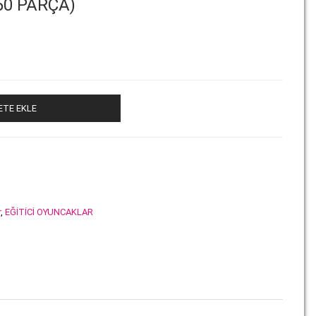
50 PARÇA)
ETE EKLE
r
,
EĞİTİCİ OYUNCAKLAR