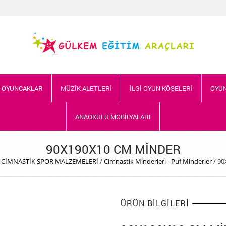
İ OYUNCAKLAR
MÜZİK ALETLERİ
İLGİ OYUN KÖŞELERİ
OYUN
ANAOKULU MOBİLYALARI
90X190X10 CM MİNDER
 CİMNASTİK SPOR MALZEMELERİ
/
Cimnastik Minderleri - Puf Minderler
/
90
ÜRÜN BILGILERI