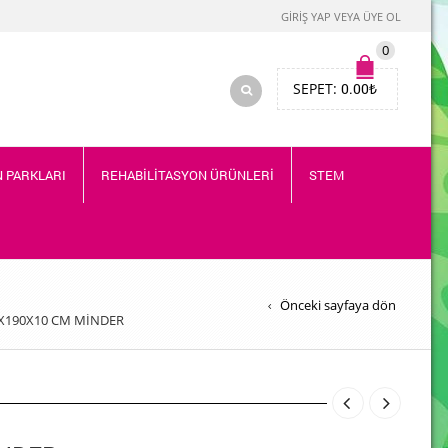
GIRIŞ YAP VEYA ÜYE OL
0
SEPET:
0.00
₺
 PARKLARI
REHABİLİTASYON ÜRÜNLERİ
STEM
Önceki sayfaya dön
X190X10 CM MİNDER