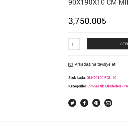
90X190X10 CM M
3,750.00
₺
90X190X10
SEP
CM
MİNDER
adet
Arkadaşına tavsiye et
Stok kodu:
GLK90190.POL-10
Kategoriler:
Cimnastik Minderleri - Pu