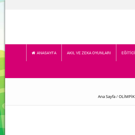
ANASAYFA
AKIL VE ZEKA OYUNLARI
EĞİTİC
Ana Sayfa
/
OLİMPİK