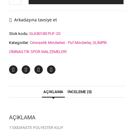
cm
MİNDER
adet
Arkadaşına tavsiye et
Stok kodu:
GLK80180.PUF-20
Kategoriler:
Cimnastik Minderleri - Puf Minderler
,
OLİMPİK
CİMNASTİK SPOR MALZEMELERİ
AÇIKLAMA
İNCELEME (0)
AÇIKLAMA
1100DANSTE POLYESTER KILIF