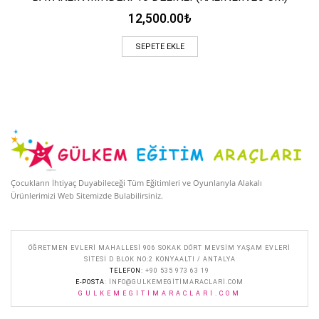
12,500.00
₺
SEPETE EKLE
Çocukların İhtiyaç Duyabileceği Tüm Eğitimleri ve Oyunlarıyla Alakalı
Ürünlerimizi Web Sitemizde Bulabilirsiniz.
ÖĞRETMEN EVLERI MAHALLESI 906 SOKAK DÖRT MEVSIM YAŞAM EVLERI
SITESI D BLOK NO:2 KONYAALTI / ANTALYA
TELEFON
: +90 535 973 63 19
E-POSTA
:
INFO@GULKEMEGITIMARACLARI.COM
GULKEMEGITIMARACLARI.COM