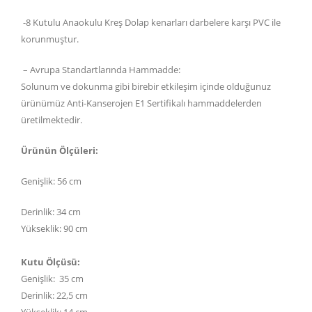
-8 Kutulu Anaokulu Kreş Dolap kenarları darbelere karşı PVC ile
korunmuştur.
– Avrupa Standartlarında Hammadde:
Solunum ve dokunma gibi birebir etkileşim içinde olduğunuz
ürünümüz Anti-Kanserojen E1 Sertifikalı hammaddelerden
üretilmektedir.
Ürünün Ölçüleri:
Genişlik: 56 cm
Derinlik: 34 cm
Yükseklik: 90 cm
Kutu Ölçüsü:
Genişlik: 35 cm
Derinlik: 22,5 cm
Yükseklik: 14 cm