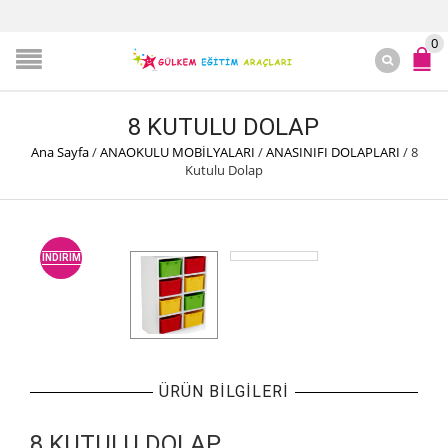
0
8 KUTULU DOLAP
Ana Sayfa
/
ANAOKULU MOBİLYALARI
/
ANASINIFI DOLAPLARI
/
8
Kutulu Dolap
İNDIRIM
ÜRÜN BILGILERI
8 KUTULU DOLAP