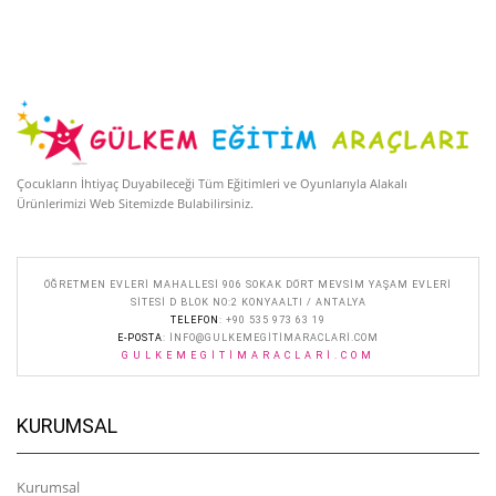
Çocukların İhtiyaç Duyabileceği Tüm Eğitimleri ve Oyunlarıyla Alakalı
Ürünlerimizi Web Sitemizde Bulabilirsiniz.
ÖĞRETMEN EVLERI MAHALLESI 906 SOKAK DÖRT MEVSIM YAŞAM EVLERI
SITESI D BLOK NO:2 KONYAALTI / ANTALYA
TELEFON
: +90 535 973 63 19
E-POSTA
:
INFO@GULKEMEGITIMARACLARI.COM
GULKEMEGITIMARACLARI.COM
KURUMSAL
Kurumsal