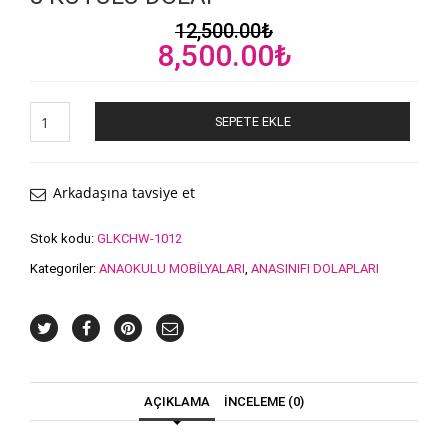
12,500.00
₺
Orijinal
Şu
8,500.00
₺
fiyat:
andaki
12,500.00₺.
fiyat:
8
SEPETE EKLE
Kutulu
8,500.00₺.
Dolap
adet
Arkadaşına tavsiye et
Stok kodu:
GLKCHW-1012
Kategoriler:
ANAOKULU MOBİLYALARI
,
ANASINIFI DOLAPLARI
AÇIKLAMA
İNCELEME (0)