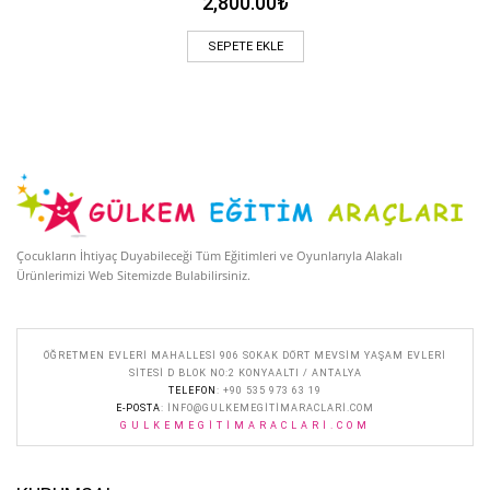
2,800.00
₺
SEPETE EKLE
Çocukların İhtiyaç Duyabileceği Tüm Eğitimleri ve Oyunlarıyla Alakalı
Ürünlerimizi Web Sitemizde Bulabilirsiniz.
ÖĞRETMEN EVLERI MAHALLESI 906 SOKAK DÖRT MEVSIM YAŞAM EVLERI
SITESI D BLOK NO:2 KONYAALTI / ANTALYA
TELEFON
: +90 535 973 63 19
E-POSTA
:
INFO@GULKEMEGITIMARACLARI.COM
GULKEMEGITIMARACLARI.COM