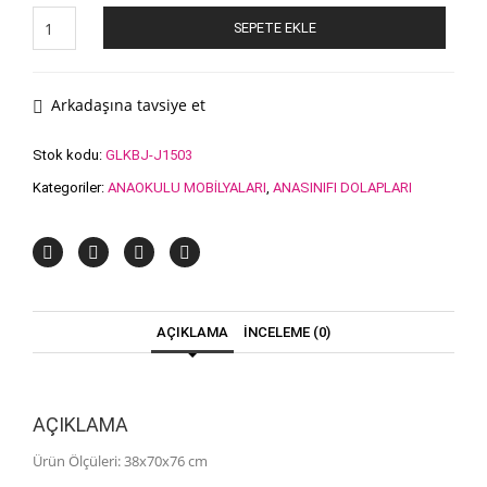
4
SEPETE EKLE
Çekmeceli
Figürlü
Dolap
adet
Arkadaşına tavsiye et
Stok kodu:
GLKBJ-J1503
Kategoriler:
ANAOKULU MOBİLYALARI
,
ANASINIFI DOLAPLARI
AÇIKLAMA
İNCELEME (0)
AÇIKLAMA
Ürün Ölçüleri: 38x70x76 cm