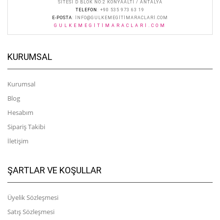
SITESI D BLOK NO:2 KONYAALTI / ANTALYA
TELEFON
: +90 535 973 63 19
E-POSTA
:
INFO@GULKEMEGITIMARACLARI.COM
GULKEMEGITIMARACLARI.COM
KURUMSAL
Kurumsal
Blog
Hesabım
Sipariş Takibi
İletişim
ŞARTLAR VE KOŞULLAR
Üyelik Sözleşmesi
Satış Sözleşmesi