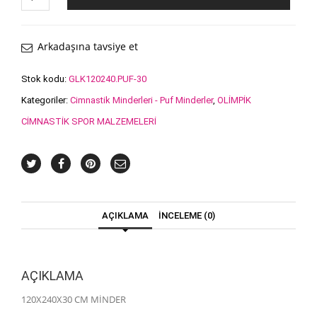
CM
MİNDER
adet
Arkadaşına tavsiye et
Stok kodu:
GLK120240.PUF-30
Kategoriler:
Cimnastik Minderleri - Puf Minderler
,
OLİMPİK
CİMNASTİK SPOR MALZEMELERİ
AÇIKLAMA
İNCELEME (0)
AÇIKLAMA
120X240X30 CM MİNDER