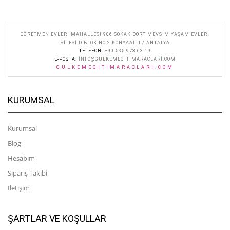
ÖĞRETMEN EVLERI MAHALLESI 906 SOKAK DÖRT MEVSIM YAŞAM EVLERI
SITESI D BLOK NO:2 KONYAALTI / ANTALYA
TELEFON
: +90 535 973 63 19
E-POSTA
:
INFO@GULKEMEGITIMARACLARI.COM
GULKEMEGITIMARACLARI.COM
KURUMSAL
Kurumsal
Blog
Hesabım
Sipariş Takibi
İletişim
ŞARTLAR VE KOŞULLAR