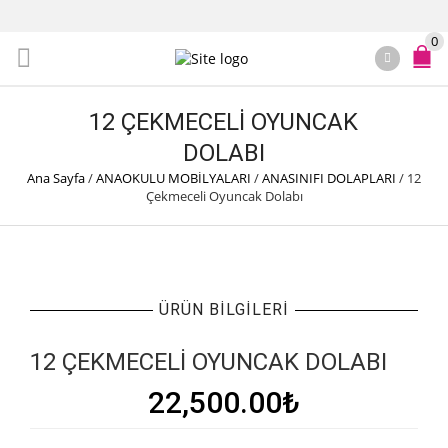
0
12 ÇEKMECELI OYUNCAK
DOLABI
Ana Sayfa
/
ANAOKULU MOBİLYALARI
/
ANASINIFI DOLAPLARI
/
12
Çekmeceli Oyuncak Dolabı
ÜRÜN BILGILERI
12 ÇEKMECELI OYUNCAK DOLABI
22,500.00
₺