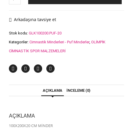
CM
MİNDER
adet
Arkadaşına tavsiye et
Stok kodu:
GLK100200.PUF-20
Kategoriler:
Cimnastik Minderleri - Puf Minderler
,
OLİMPİK
CİMNASTİK SPOR MALZEMELERİ
AÇIKLAMA
İNCELEME (0)
AÇIKLAMA
100X200X20 CM MİNDER