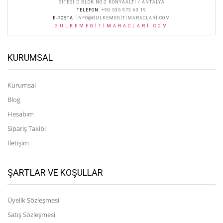
SITESI D BLOK NO:2 KONYAALTI / ANTALYA
TELEFON
: +90 535 973 63 19
E-POSTA
:
INFO@GULKEMEGITIMARACLARI.COM
GULKEMEGITIMARACLARI.COM
KURUMSAL
Kurumsal
Blog
Hesabım
Sipariş Takibi
İletişim
ŞARTLAR VE KOŞULLAR
Üyelik Sözleşmesi
Satış Sözleşmesi